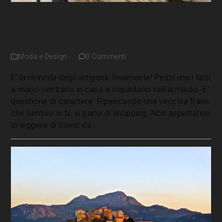
A caccia di artigiani: 4 idee per non
essere banali
Moda e Design
0 Commenti
E' la rivincita degli artigiani, finalmente! Pezzi unici fatti
a mano rientrano in casa e rispuntano nell'armadio. E'
questione di carattere. Ripescando una vecchia frase
che sentivo in tv, vi parlo di shopping. Non aspettatevi
di leggere di brand da…