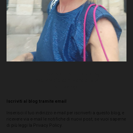
Il mio blog è come il mio trolley,
inseparabile compagno di vita
e di viaggio
Iscriviti al blog tramite email
Inserisci il tuo indirizzo e-mail per iscriverti a questo blog, e
ricevere via e-mail le notifiche di nuovi post; se vuoi saperne
di più leggi la
Privacy Policy
.