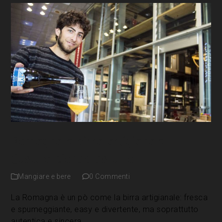
Romagna e birra artigianale –
Quattro bionde da urlo
Mangiare e bere
0 Commenti
La Romagna è un pò come la birra artigianale: fresca
e spumeggiante, easy e divertente, ma soprattutto
autentica e sincera.