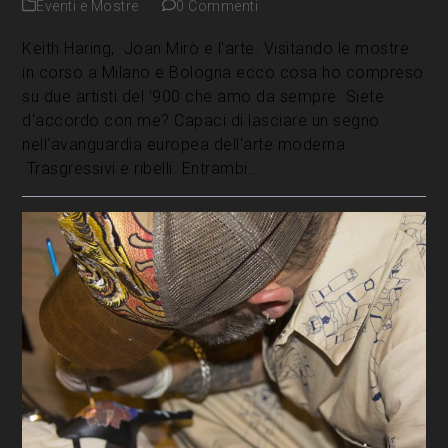
Eventi e Mostre
0 Commenti
Keith Haring, Joan Mirò e l'arte. Visitando le mostre
in corso a Milano e Bologna ecco cosa ho compreso
su due artisti del '900 che amo da sempre. Siete
d'accordo con me? Capaci di lasciare un segno
nell’avanguardia europea dell'arte moderna.
Trasgressivi e ribelli. Entrambi…