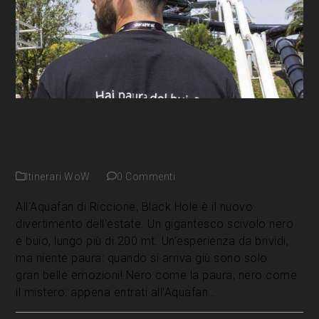
Aquafan Riccione: un salto nel buio e
passa la paura!
Itinerari WoW
0 Commenti
All'Aquafan di Riccione, Black Hole è il nuovo
divertimento dell'estate. Un gigantesco scivolo nero
e buio, lungo più di 200 mt. Un'esperienza da brividi,
ma niente paura: quando si arriva giù sono solo
gran belle emozioni! Nero come la paura, nero come
il mistero: appena entrati all'Aquafan…