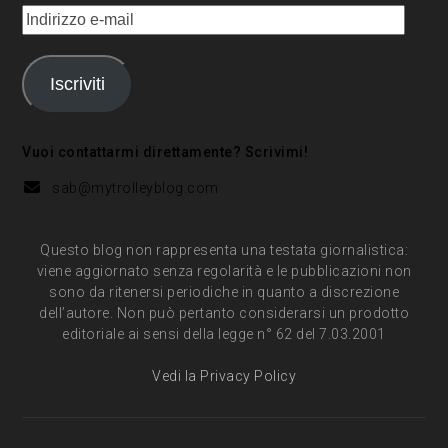
Indirizzo
e-
mail
Iscriviti
Vuoi contattarmi direttamente? Scrivimi!
sab@mytrolleyblog.com
Questo blog non rappresenta una testata giornalistica:
viene aggiornato senza regolarità e le pubblicazioni non
sono da ritenersi periodiche in quanto a discrezione
dell’autore. Non può pertanto considerarsi un prodotto
editoriale ai sensi della legge n° 62 del 7.03.2001
Vedi la Privacy Policy