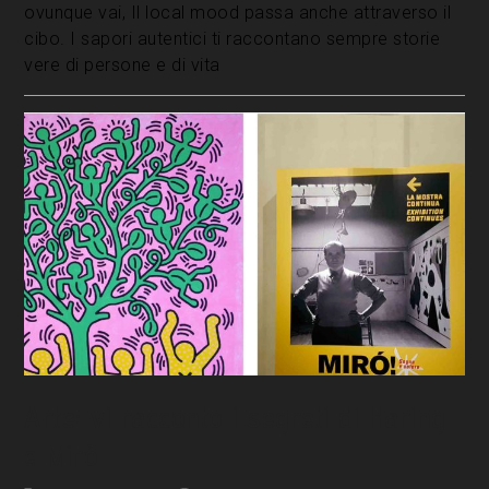
ovunque vai, Il local mood passa anche attraverso il
cibo. I sapori autentici ti raccontano sempre storie
vere di persone e di vita
Arte: vi racconto i segreti di Haring
e Mirò