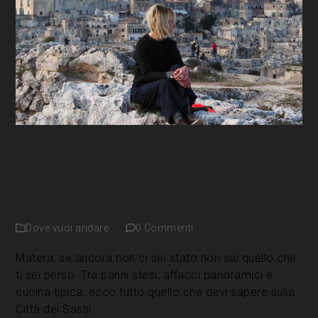
Matera: un weekend nella Città dei
Sassi, tra panni stesi, affacci
panoramici e cucina tipica
Dove vuoi andare
0 Commenti
Matera, se ancora non ci sei stato non sai quello che
ti sei perso. Tra panni stesi, affacci panoramici e
cucina tipica, ecco tutto quello che devi sapere sulla
Città dei Sassi.