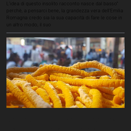
L'idea di questo insolito racconto nasce dal basso"
perchè, a pensarci bene, la grandezza vera dell'Emilia
Romagna credo sia la sua capacità di fare le cose in
un altro modo, il suo
Comfort food alla Romagnola: nove
piatti tipici che fanno bene al cuore