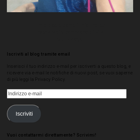
Il mio blog è come il mio trolley,
inseparabile compagno di vita
e di viaggio
Iscriviti al blog tramite email
Inserisci il tuo indirizzo e-mail per iscriverti a questo blog, e
ricevere via e-mail le notifiche di nuovi post; se vuoi saperne
di più leggi la
Privacy Policy
.
Indirizzo
e-
mail
Iscriviti
Vuoi contattarmi direttamente? Scrivimi!