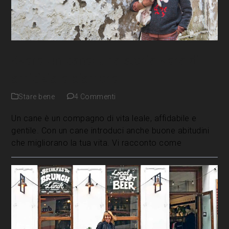
Avere un cane: una storia vera di
amicizia e d’amore
Stare bene
4 Commenti
Un cane è un compagno di vita leale, affidabile e
gentile. Con un cane introduci anche buone abitudini
che migliorano la tua vita. Vi racconto come