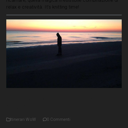
ricamare, quella magica irresistibile combinazione di
relax e creatività. It's knitting time!
Emilia Romagna, cinque cose che
(forse) non sai
Itinerari WoW
0 Commenti