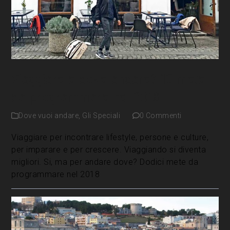
Viaggiare e dove andare? 12 mete
da programmare nel 2018
Dove vuoi andare
,
Gli Speciali
0 Commenti
Viaggiare per incontrare lifestyle, persone e culture,
per imparare e per crescere. Viaggiando si diventa
migliori. Si, ma per andare dove? Dodici mete da
programmare nel 2018