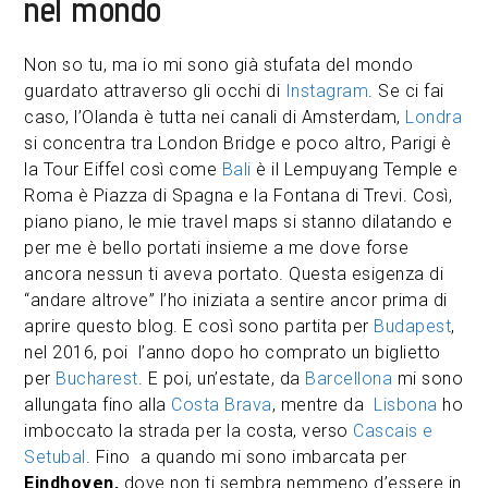
nel mondo
Non so tu, ma io mi sono già stufata del mondo
guardato attraverso gli occhi di
Instagram
. Se ci fai
caso, l’Olanda è tutta nei canali di Amsterdam,
Londra
si concentra tra London Bridge e poco altro, Parigi è
la Tour Eiffel così come
Bali
è il Lempuyang Temple e
Roma è Piazza di Spagna e la Fontana di Trevi. Così,
piano piano, le mie travel maps si stanno dilatando e
per me è bello portati insieme a me dove forse
ancora nessun ti aveva portato. Questa esigenza di
“andare altrove” l’ho iniziata a sentire ancor prima di
aprire questo blog. E così sono partita per
Budapest
,
nel 2016, poi l’anno dopo ho comprato un biglietto
per
Bucharest
. E poi, un’estate, da
Barcellona
mi sono
allungata fino alla
Costa Brava
, mentre da
Lisbona
ho
imboccato la strada per la costa, verso
Cascais e
Setubal
. Fino a quando mi sono imbarcata per
Eindhoven,
dove non ti sembra nemmeno d’essere in