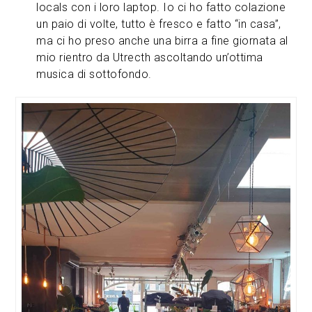
locals con i loro laptop. Io ci ho fatto colazione
un paio di volte, tutto è fresco e fatto “in casa”,
ma ci ho preso anche una birra a fine giornata al
mio rientro da Utrecth ascoltando un’ottima
musica di sottofondo.