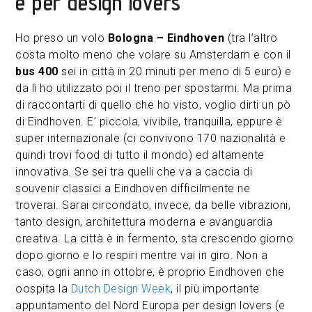
è per design lovers
Ho preso un volo
Bologna – Eindhoven
(tra l’altro
costa molto meno che volare su Amsterdam e con il
bus 400
sei in città in 20 minuti per meno di 5 euro) e
da lì ho utilizzato poi il treno per spostarmi. Ma prima
di raccontarti di quello che ho visto, voglio dirti un pò
di Eindhoven. E’ piccola, vivibile, tranquilla, eppure è
super internazionale (ci convivono 170 nazionalità e
quindi trovi food di tutto il mondo) ed altamente
innovativa. Se sei tra quelli che va a caccia di
souvenir classici a Eindhoven difficilmente ne
troverai. Sarai circondato, invece, da belle vibrazioni,
tanto design, architettura moderna e avanguardia
creativa. La città è in fermento, sta crescendo giorno
dopo giorno e lo respiri mentre vai in giro. Non a
caso, ogni anno in ottobre, è proprio Eindhoven che
oospita la
Dutch Design Week
, il più importante
appuntamento del Nord Europa per design lovers (e