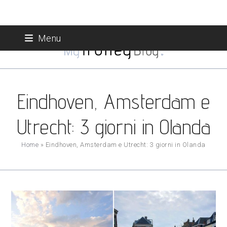
Skip
Menu
to
content
Eindhoven, Amsterdam e
Utrecht: 3 giorni in Olanda
Home
»
Eindhoven, Amsterdam e Utrecht: 3 giorni in Olanda