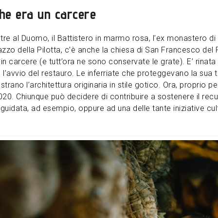
che era un carcere
oltre al Duomo, il Battistero in marmo rosa, l’ex monastero di
azzo della Pilotta, c’è anche la chiesa di San Francesco del 
n carcere (e tutt’ora ne sono conservate le grate). E’ rinata
e l’avvio del restauro. Le inferriate che proteggevano la sua
rano l’architettura originaria in stile gotico. Ora, proprio per
020. Chiunque può decidere di contribuire a sostenere il rec
 guidata, ad esempio, oppure ad una delle tante iniziative cult