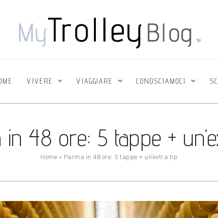
OME
VIVERE
VIAGGIARE
CONOSCIAMOCI
SC
in 48 ore: 5 tappe + un’ex
Home
»
Parma in 48 ore: 5 tappe + un’extra tip