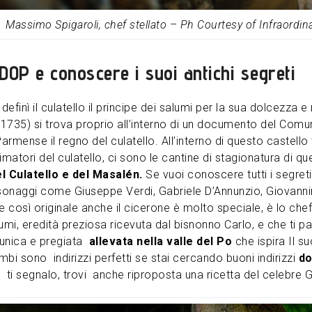
Massimo Spigaroli, chef stellato – Ph Courtesy of Infraordin
 DOP e conoscere i suoi antichi segreti
definì il culatello il principe dei salumi per la sua dolcezz
o (1735) si trova proprio all’interno di un documento del Comun
armense il regno del culatello. All’interno di questo castell
imatori del culatello, ci sono le cantine di stagionatura di 
 Culatello e del Masalén.
Se vuoi conoscere tutti i segreti 
rsonaggi come Giuseppe Verdi, Gabriele D’Annunzio, Giovanni
così originale anche il cicerone è molto speciale, è lo chef 
alumi, eredità preziosa ricevuta dal bisnonno Carlo, e che ti 
 unica e pregiata
allevata nella valle del Po
che ispira Il s
mbi sono indirizzi perfetti se stai cercando buoni indirizzi
d
ro ti segnalo, trovi anche riproposta una ricetta del celebre