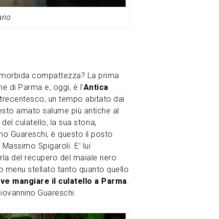
ario
a e morbida compattezza? La prima
e di Parma e, oggi, è l’
Antica
o trecentesco, un tempo abitato dai
questo amato salume più antiche al
del culatello, la sua storia,
no Guareschi, è questo il posto
Massimo Spigaroli. E’ lui
parla del recupero del maiale nero
uo menu stellato tanto quanto quello
ove
mangiare il culatello a Parma
.
 Giovannino Guareschi.