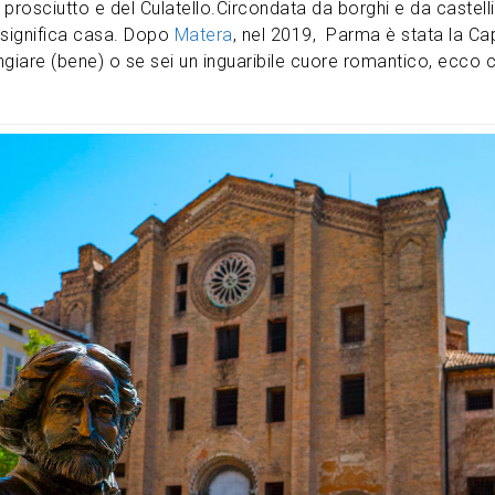
prosciutto e del Culatello.Circondata da borghi e da castelli,
 significa casa. Dopo
Matera
, nel 2019, Parma è stata la Cap
ngiare (bene) o se sei un inguaribile cuore romantico, ecco 