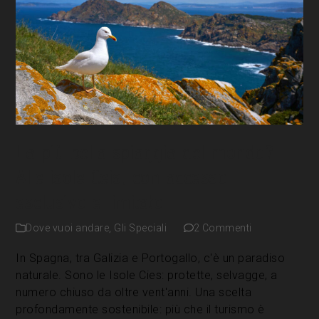
La più bella spiaggia del mondo?
Alle isole Ceis, con accesso
esclusivo e limitato
Dove vuoi andare
,
Gli Speciali
2 Commenti
In Spagna, tra Galizia e Portogallo, c'è un paradiso
naturale. Sono le Isole Cies: protette, selvagge, a
numero chiuso da oltre vent'anni. Una scelta
profondamente sostenibile: più che il turismo è