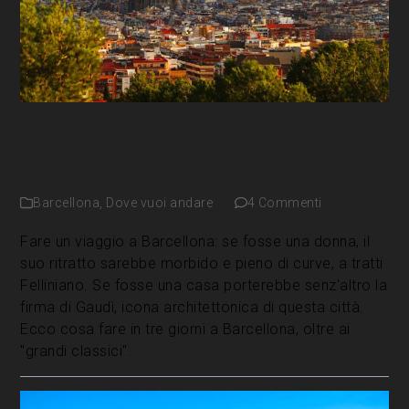
Barcellona in tre giorni: cosa vedere
(oltre ai “grandi classici”)
Barcellona
,
Dove vuoi andare
4 Commenti
Fare un viaggio a Barcellona: se fosse una donna, il
suo ritratto sarebbe morbido e pieno di curve, a tratti
Felliniano. Se fosse una casa porterebbe senz'altro la
firma di Gaudì, icona architettonica di questa città.
Ecco cosa fare in tre giorni a Barcellona, oltre ai
"grandi classici".