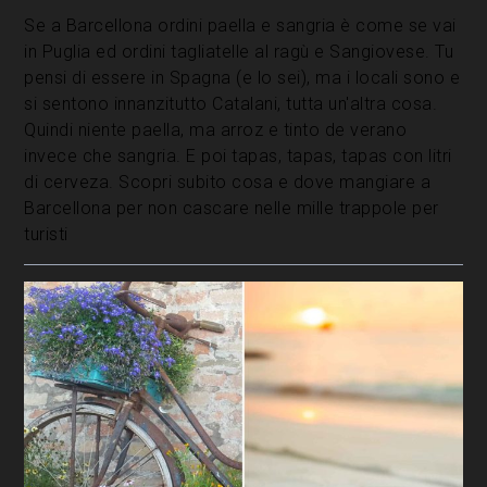
Se a Barcellona ordini paella e sangria è come se vai
in Puglia ed ordini tagliatelle al ragù e Sangiovese. Tu
pensi di essere in Spagna (e lo sei), ma i locali sono e
si sentono innanzitutto Catalani, tutta un'altra cosa.
Quindi niente paella, ma arroz e tinto de verano
invece che sangria. E poi tapas, tapas, tapas con litri
di cerveza. Scopri subito cosa e dove mangiare a
Barcellona per non cascare nelle mille trappole per
turisti