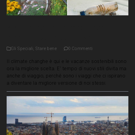
Viaggi sostenibili e responsabili:
idee, indirizzi e buoni esempi
Gli Speciali
,
Stare bene
0 Commenti
Il climate changhe è qui e le vacanze sostenibili sono
ora la migliore scelta. E' tempo di nuovi stili divita ma
anche di viaggio, perché sono i viaggi che ci ispirano
a diventare la migliore versione di noi stessi.