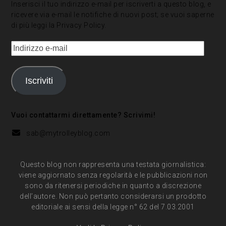
Inserisci il tuo indirizzo e-mail per iscriverti a questo blog, e
ricevere via e-mail le notifiche di nuovi post; se vuoi saperne
di più leggi la
Privacy Policy
.
Indirizzo
e-
mail
Iscriviti
Vuoi contattarmi direttamente? Scrivimi!
sab@mytrolleyblog.com
Questo blog non rappresenta una testata giornalistica:
viene aggiornato senza regolarità e le pubblicazioni non
sono da ritenersi periodiche in quanto a discrezione
dell’autore. Non può pertanto considerarsi un prodotto
editoriale ai sensi della legge n° 62 del 7.03.2001