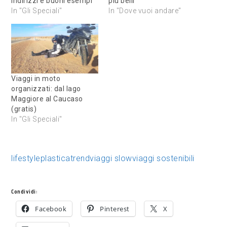
indirizzi e buoni esempi
più belli
In "Gli Speciali"
In "Dove vuoi andare"
Viaggi in moto
organizzati: dal lago
Maggiore al Caucaso
(gratis)
In "Gli Speciali"
lifestyle
plastica
trend
viaggi slow
viaggi sostenibili
Condividi:
Facebook
Pinterest
X