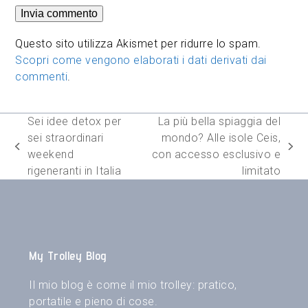
Questo sito utilizza Akismet per ridurre lo spam.
Scopri come vengono elaborati i dati derivati dai
commenti
.
Sei idee detox per
La più bella spiaggia del
sei straordinari
mondo? Alle isole Ceis,
post
articolo
weekend
con accesso esclusivo e
precedente:
successivo:
rigeneranti in Italia
limitato
My Trolley Blog
Il mio blog è come il mio trolley: pratico,
portatile e pieno di cose.