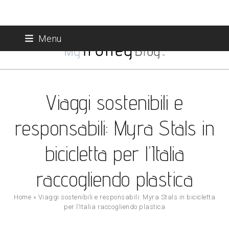
Skip
Menu
to
content
Viaggi sostenibili e
responsabili: Myra Stals in
bicicletta per l’Italia
raccogliendo plastica
Home
»
Viaggi sostenibili e responsabili: Myra Stals in bicicletta
per l’Italia raccogliendo plastica