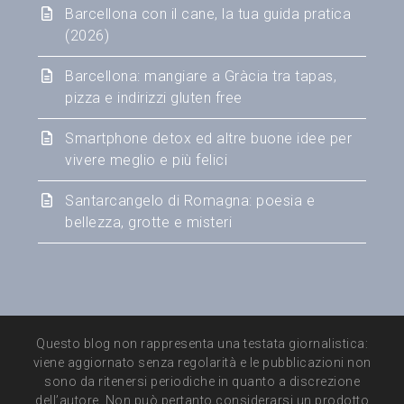
Barcellona con il cane, la tua guida pratica
(2026)
Barcellona: mangiare a Gràcia tra tapas,
pizza e indirizzi gluten free
Smartphone detox ed altre buone idee per
vivere meglio e più felici
Santarcangelo di Romagna: poesia e
bellezza, grotte e misteri
Questo blog non rappresenta una testata giornalistica:
viene aggiornato senza regolarità e le pubblicazioni non
sono da ritenersi periodiche in quanto a discrezione
dell’autore. Non può pertanto considerarsi un prodotto