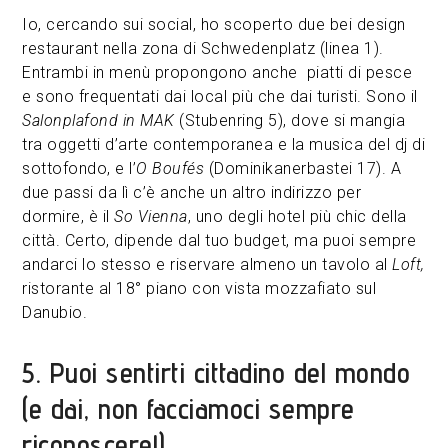
Io, cercando sui social, ho scoperto due bei design
restaurant nella zona di Schwedenplatz (linea 1).
Entrambi in menù propongono anche piatti di pesce
e sono frequentati dai local più che dai turisti. Sono il
Salonplafond in MAK
(Stubenring 5), dove si mangia
tra oggetti d’arte contemporanea e la musica del dj di
sottofondo, e l’
O Boufés
(Dominikanerbastei 17). A
due passi da lì c’è anche un altro indirizzo per
dormire, è il
So Vienna
, uno degli hotel più chic della
città. Certo, dipende dal tuo budget, ma puoi sempre
andarci lo stesso e riservare almeno un tavolo al
Loft,
ristorante al 18° piano con vista mozzafiato sul
Danubio.
5. Puoi sentirti cittadino del mondo
(e dai, non facciamoci sempre
riconoscere!)