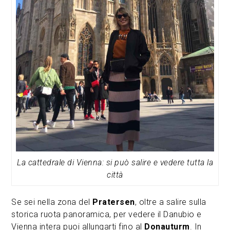
La cattedrale di Vienna: si può salire e vedere tutta la
città
Se sei nella zona del
Pratersen
, oltre a salire sulla
storica ruota panoramica, per vedere il Danubio e
Vienna intera puoi allungarti fino al
Donauturm
. In