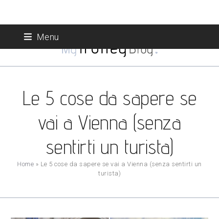
Skip
Menu
to
content
Le 5 cose da sapere se
vai a Vienna (senza
sentirti un turista)
Home
»
Le 5 cose da sapere se vai a Vienna (senza sentirti un
turista)