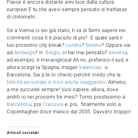
Paese è ancora distante anni luce dalla cultura
europea! E tu che avevi sempre pensato si trattasse
di chilometri…
Se a Vienna ci sei già stato, ti va di farmi sapere nei
commenti cosa ti è piaciuto di più? E quale sarà il
tuo prossimo city break?
Londra
?
Berlino
? Oppure vai
ad
Amburgo
? in
Belgio,
ci hai mai pensato?
Anversa
,
ad esempio, è meravigliosa! Ah no, preferisci il sud, e
allora scegli la Spagna, magari
Valenciao
o
Barcelona, Sai p,te lo chiedo perché credo che la
felicità personale si trovi anche viaggiando
. Almeno,
a me succede sempre! Vuoi sapere, allora, dove
andrò io nei prossimi tre mesi? Torno prestissimo a
Barcellona
, poi
Cracovia
e, poi, finalmente volo a
Copenhaghen dove manco dal 2005. Davvero troppo!
Articoli correlati