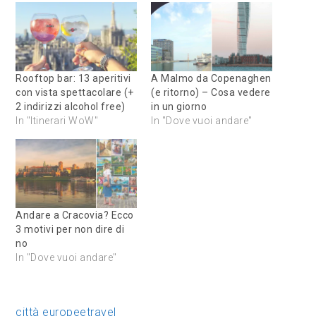
Rooftop bar: 13 aperitivi
A Malmo da Copenaghen
con vista spettacolare (+
(e ritorno) – Cosa vedere
2 indirizzi alcohol free)
in un giorno
In "Itinerari WoW"
In "Dove vuoi andare"
Andare a Cracovia? Ecco
3 motivi per non dire di
no
In "Dove vuoi andare"
città europee
travel