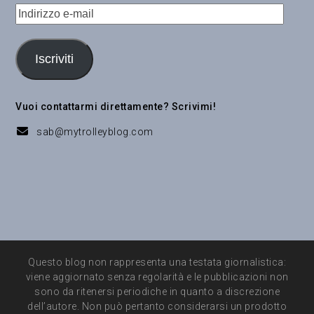
Indirizzo
e-
mail
Iscriviti
Vuoi contattarmi direttamente? Scrivimi!
sab@mytrolleyblog.com
Questo blog non rappresenta una testata giornalistica:
viene aggiornato senza regolarità e le pubblicazioni non
sono da ritenersi periodiche in quanto a discrezione
dell’autore. Non può pertanto considerarsi un prodotto