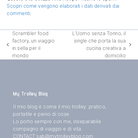
Scopri come vengono elaborati i dati derivati dai
commenti
.
Scrambler food
L’Uomo senza Tonno, il
factory, un viaggio
single che porta la sua
post
articolo
in sella per il
cucina creativa a
precedente:
successivo:
mondo
domicilio
My Trolley Blog
Il mio blog è come il mio trolley: pratico,
portatile e pieno di cose.
Lo porto sempre con me, inseparabile
compagno di viaggio e di vita.
CONTACT:
sab@mytrolleyblog.com